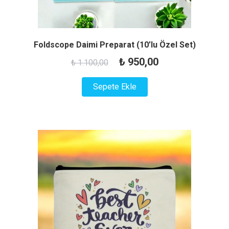
Foldscope Daimi Preparat (10’lu Özel Set)
Orijinal
Şu
₺
950,00
₺
1.100,00
fiyat:
andaki
Sepete Ekle
₺ 1.100,00.
fiyat:
₺ 950,00.