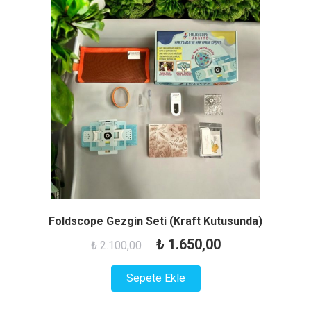
Foldscope Gezgin Seti (Kraft Kutusunda)
Orijinal
Şu
₺
1.650,00
₺
2.100,00
fiyat:
andaki
Sepete Ekle
₺ 2.100,00.
fiyat:
₺ 1.650,00.