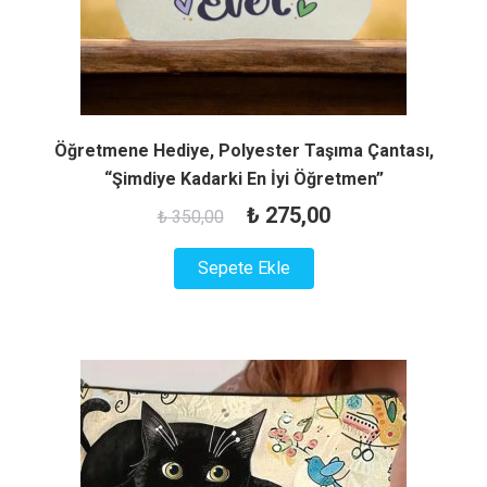
Öğretmene Hediye, Polyester Taşıma Çantası,
“Şimdiye Kadarki En İyi Öğretmen”
Orijinal
Şu
₺
275,00
₺
350,00
fiyat:
andaki
Sepete Ekle
₺ 350,00.
fiyat:
₺ 275,00.