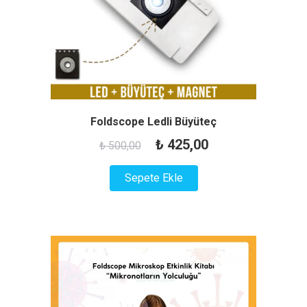
Foldscope Ledli Büyüteç
Orijinal
Şu
₺
425,00
₺
500,00
fiyat:
andaki
Sepete Ekle
₺ 500,00.
fiyat:
₺ 425,00.