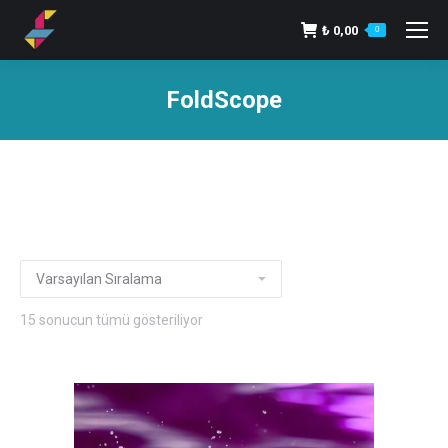
₺
0,00
0
FoldScope
15 sonucun tümü gösteriliyor