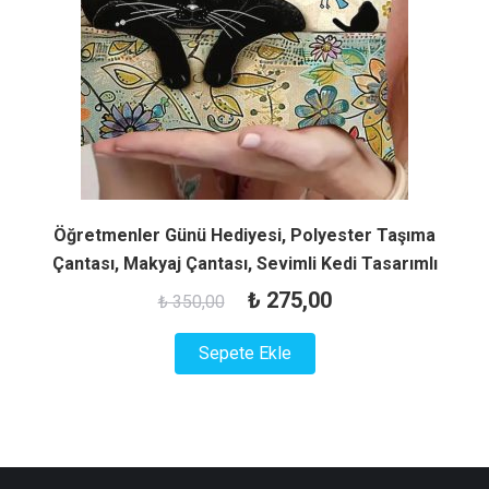
Öğretmenler Günü Hediyesi, Polyester Taşıma
Çantası, Makyaj Çantası, Sevimli Kedi Tasarımlı
Orijinal
Şu
₺
275,00
₺
350,00
fiyat:
andaki
Sepete Ekle
₺ 350,00.
fiyat:
₺ 275,00.