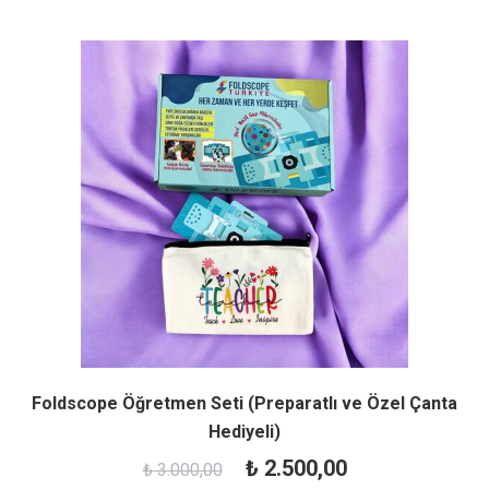
Foldscope Öğretmen Seti (Preparatlı ve Özel Çanta
Hediyeli)
Orijinal
Şu
₺
2.500,00
₺
3.000,00