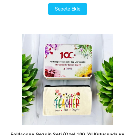
fiyat:
andaki
Sepete Ekle
₺ 3.000,00.
fiyat:
₺ 2.500,00.
Foldscope Gezgin Seti (Özel 100. Yıl Kutusunda ve