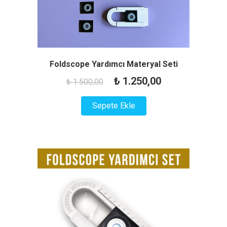
Foldscope Yardımcı Materyal Seti
Orijinal
Şu
₺
1.250,00
₺
1.500,00
fiyat:
andaki
Sepete Ekle
₺ 1.500,00.
fiyat:
₺ 1.250,00.