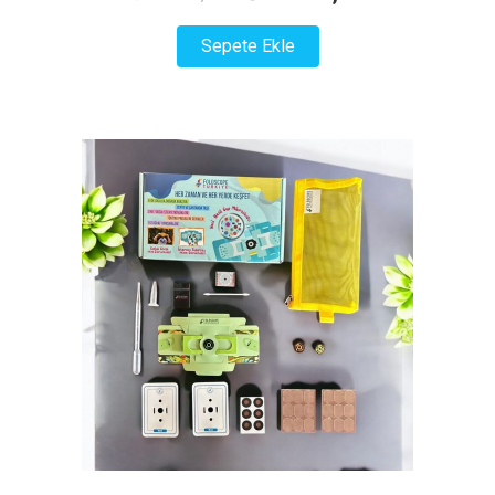
fiyat:
andaki
Sepete Ekle
₺ 41.000,00.
fiyat:
₺ 34.500,00.