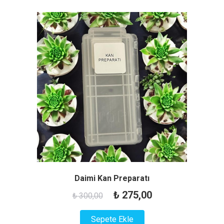
Daimi Kan Preparatı
Orijinal
Şu
₺
275,00
₺
300,00
fiyat:
andaki
Sepete Ekle