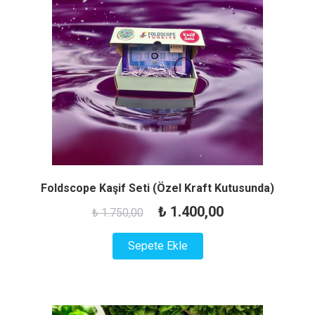
Foldscope Kaşif Seti (Özel Kraft Kutusunda)
Orijinal
Şu
₺
1.400,00
₺
1.750,00
fiyat:
andaki
Sepete Ekle
₺ 1.750,00.
fiyat:
₺ 1.400,00.