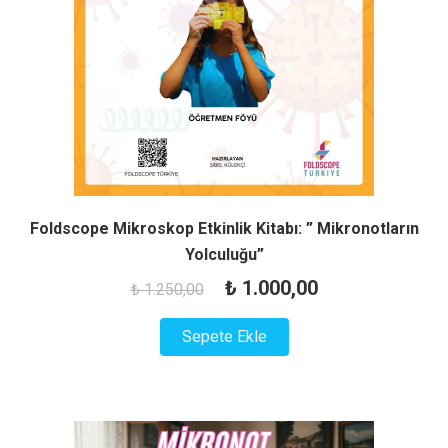
Foldscope Mikroskop Etkinlik Kitabı: ” Mikronotların
Yolculuğu”
Orijinal
Şu
₺
1.000,00
₺
1.250,00
fiyat:
andaki
Sepete Ekle
₺ 1.250,00.
fiyat:
₺ 1.000,00.