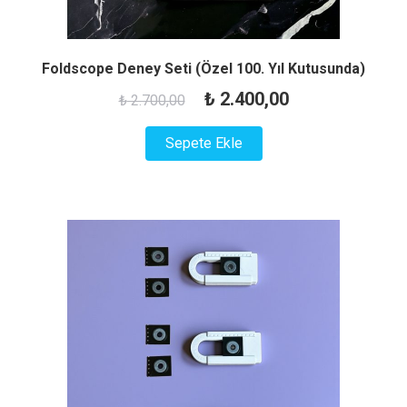
Foldscope Deney Seti (Özel 100. Yıl Kutusunda)
Orijinal
Şu
₺
2.400,00
₺
2.700,00
fiyat:
andaki
Sepete Ekle
₺ 2.700,00.
fiyat:
₺ 2.400,00.