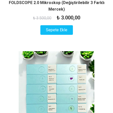
FOLDSCOPE 2.0 Mikroskop (Değiştirilebilir 3 Farklı
Mercek)
Orijinal
Şu
₺
3.000,00
₺
3.500,00
fiyat:
andaki
Sepete Ekle
₺ 3.500,00.
fiyat:
₺ 3.000,00.