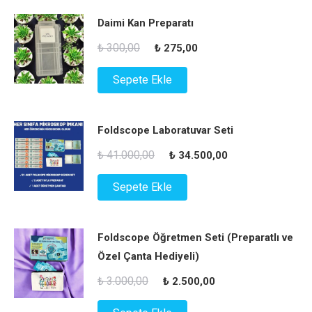
₺ 275,00.
Daimi Kan Preparatı
Orijinal
Şu
₺
300,00
₺
275,00
fiyat:
andaki
Sepete Ekle
₺ 300,00.
fiyat:
₺ 275,00.
Foldscope Laboratuvar Seti
Orijinal
Şu
₺
41.000,00
₺
34.500,00
fiyat:
andaki
Sepete Ekle
₺ 41.000,00.
fiyat:
₺ 34.500,00.
Foldscope Öğretmen Seti (Preparatlı ve
Özel Çanta Hediyeli)
Orijinal
Şu
₺
3.000,00
₺
2.500,00
fiyat:
andaki