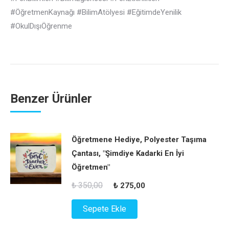
#ÖğretmenKaynağı #BilimAtölyesi #EğitimdeYenilik
#OkulDışıÖğrenme
Benzer Ürünler
Öğretmene Hediye, Polyester Taşıma
Çantası, "Şimdiye Kadarki En İyi
Öğretmen"
Orijinal
Şu
₺
350,00
₺
275,00
fiyat:
andaki
Sepete Ekle
₺ 350,00.
fiyat: