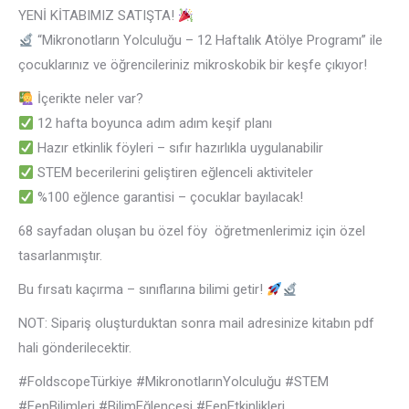
YENİ KİTABIMIZ SATIŞTA!
“Mikronotların Yolculuğu – 12 Haftalık Atölye Programı” ile
çocuklarınız ve öğrencileriniz mikroskobik bir keşfe çıkıyor!
İçerikte neler var?
12 hafta boyunca adım adım keşif planı
Hazır etkinlik föyleri – sıfır hazırlıkla uygulanabilir
STEM becerilerini geliştiren eğlenceli aktiviteler
%100 eğlence garantisi – çocuklar bayılacak!
68 sayfadan oluşan bu özel föy öğretmenlerimiz için özel
tasarlanmıştır.
Bu fırsatı kaçırma – sınıflarına bilimi getir!
NOT: Sipariş oluşturduktan sonra mail adresinize kitabın pdf
hali gönderilecektir.
#FoldscopeTürkiye #MikronotlarınYolculuğu #STEM
#FenBilimleri #BilimEğlencesi #FenEtkinlikleri