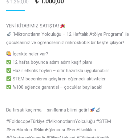
Orijinal
Şu
₺
1.000,00
₺
1.250,00
fiyat:
andaki
₺ 1.250,00.
fiyat:
YENİ KİTABIMIZ SATIŞTA!
₺ 1.000,00.
“Mikronotların Yolculuğu – 12 Haftalık Atölye Programı” ile
çocuklarınız ve öğrencileriniz mikroskobik bir keşfe çıkıyor!
İçerikte neler var?
12 hafta boyunca adım adım keşif planı
Hazır etkinlik föyleri – sıfır hazırlıkla uygulanabilir
STEM becerilerini geliştiren eğlenceli aktiviteler
%100 eğlence garantisi – çocuklar bayılacak!
Bu fırsatı kaçırma – sınıflarına bilimi getir!
#FoldscopeTürkiye #MikronotlarınYolculuğu #STEM
#FenBilimleri #BilimEğlencesi #FenEtkinlikleri