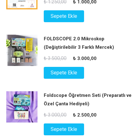
Orijinal
Şu
₺
1.250,00
₺
1.000,00
fiyat:
andaki
Sepete Ekle
₺ 1.250,00.
fiyat:
₺ 1.000,00.
FOLDSCOPE 2.0 Mikroskop
(Değiştirilebilir 3 Farklı Mercek)
Orijinal
Şu
₺
3.500,00
₺
3.000,00
fiyat:
andaki
Sepete Ekle
₺ 3.500,00.
fiyat:
₺ 3.000,00.
Foldscope Öğretmen Seti (Preparatlı ve
Özel Çanta Hediyeli)
Orijinal
Şu
₺
3.000,00
₺
2.500,00
fiyat:
andaki
Sepete Ekle
₺ 3.000,00.
fiyat: