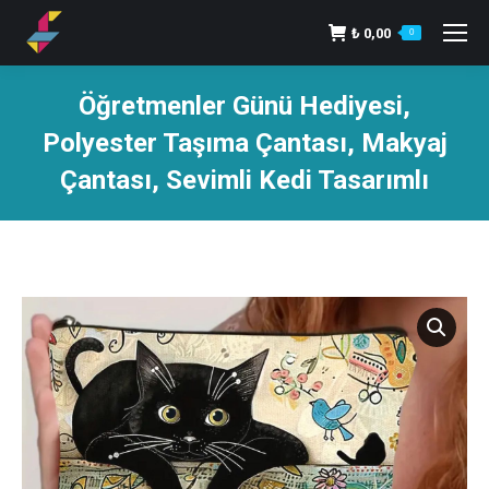
₺
0,00
0
Öğretmenler Günü Hediyesi,
Polyester Taşıma Çantası, Makyaj
Çantası, Sevimli Kedi Tasarımlı