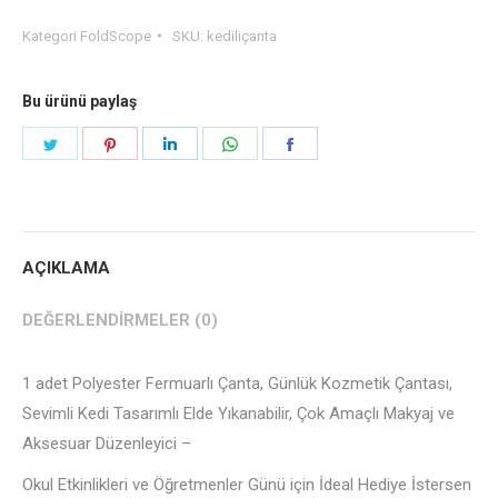
Hediyesi,
Kategori
FoldScope
SKU:
kediliçanta
Polyester
Taşıma
Bu ürünü paylaş
Çantası,
Makyaj
Share
Share
Share
Share
Share
Çantası,
on
on
on
on
on
Sevimli
Twitter
Pinterest
LinkedIn
WhatsApp
Facebook
Kedi
Tasarımlı
AÇIKLAMA
adet
DEĞERLENDIRMELER (0)
1 adet Polyester Fermuarlı Çanta, Günlük Kozmetik Çantası,
Sevimli Kedi Tasarımlı Elde Yıkanabilir, Çok Amaçlı Makyaj ve
Aksesuar Düzenleyici –
Okul Etkinlikleri ve Öğretmenler Günü için İdeal Hediye İstersen