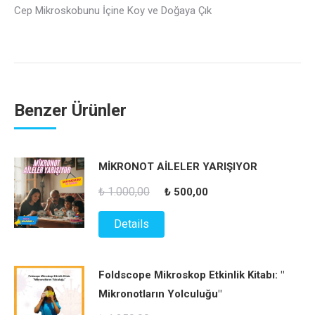
Cep Mikroskobunu İçine Koy ve Doğaya Çık
Benzer Ürünler
MİKRONOT AİLELER YARIŞIYOR
Orijinal
Şu
₺
1.000,00
₺
500,00
fiyat:
andaki
Details
₺ 1.000,00.
fiyat:
₺ 500,00.
Foldscope Mikroskop Etkinlik Kitabı: "
Mikronotların Yolculuğu"