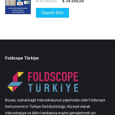
Orijinal
Şu
₺
41.000,00
₺
34.500,00
fiyat:
andaki
Sepete Ekle
₺ 41.000,00.
fiyat:
₺ 34.500,00.
Foldcope Türkiye
Burası, orijinal kağıt mikroskobunun yapımcıları olan Foldscope
Instruments'ın Türkiye Distribütörlüğü. Küresel olarak
mikroskopiye ve bilim harikasına erişimi genişletmek için