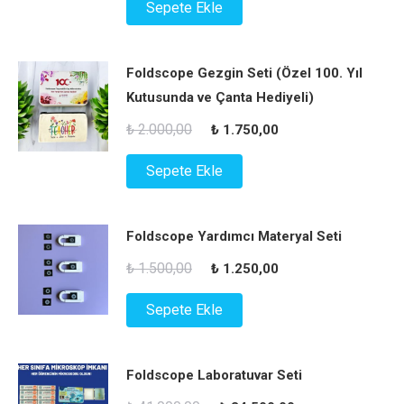
Sepete Ekle
₺ 350,00.
fiyat:
₺ 275,00.
Foldscope Gezgin Seti (Özel 100. Yıl
Kutusunda ve Çanta Hediyeli)
Orijinal
Şu
₺
2.000,00
₺
1.750,00
fiyat:
andaki
Sepete Ekle
₺ 2.000,00.
fiyat:
₺ 1.750,00.
Foldscope Yardımcı Materyal Seti
Orijinal
Şu
₺
1.500,00
₺
1.250,00
fiyat:
andaki
Sepete Ekle
₺ 1.500,00.
fiyat:
₺ 1.250,00.
Foldscope Laboratuvar Seti