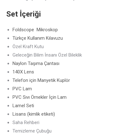
Set İçeriği
Foldscope Mikroskop
Türkçe Kullanım Kılavuzu
Özel Kraft Kutu
Geleceğin Bilim İnsanı Özel Bileklik
Naylon Taşıma Çantası
140X Lens
Telefon için Manyetik Kuplör
PVC Lam
PVC Sıvı Örnekler İçin Lam
Lamel Seti
Lisans (kimlik etiketi)
Saha Rehberi
Temizleme Çubuğu