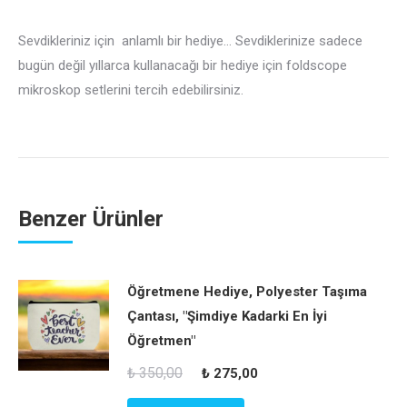
Sevdikleriniz için anlamlı bir hediye… Sevdiklerinize sadece
bugün değil yıllarca kullanacağı bir hediye için foldscope
mikroskop setlerini tercih edebilirsiniz.
Benzer Ürünler
Öğretmene Hediye, Polyester Taşıma
Çantası, "Şimdiye Kadarki En İyi
Öğretmen"
Orijinal
Şu
₺
350,00
₺
275,00
fiyat:
andaki