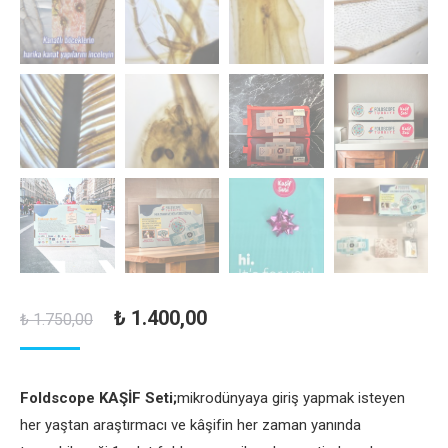
Orijinal
Şu
₺
1.400,00
₺
1.750,00
fiyat:
andaki
₺ 1.750,00.
fiyat:
Foldscope KAŞİF Seti;
mikrodünyaya giriş yapmak isteyen
₺ 1.400,00.
her yaştan araştırmacı ve kâşifin her zaman yanında