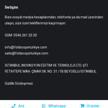
İletişim
Bize sosyal medya hesaplarından, telefonla ya da mail üzerinden
ulaşın, size özel tekliflerimizi kaçırmayın:
GSM: 0546 261 20 20
info@foldscopeturkiye.com
satis@foldscopeturkiye.com
İSTANBUL İNOVASYON EĞİTİM VE TEKNOLOJİ LTD. ŞTİ.
FETİHTEPE MAH. ÇINAR SK. NO: 31 /1B BEYOĞLU/İSTANBUL
Gizlilik Sözleşmesi
Ara
Whatsapp
Ürünler