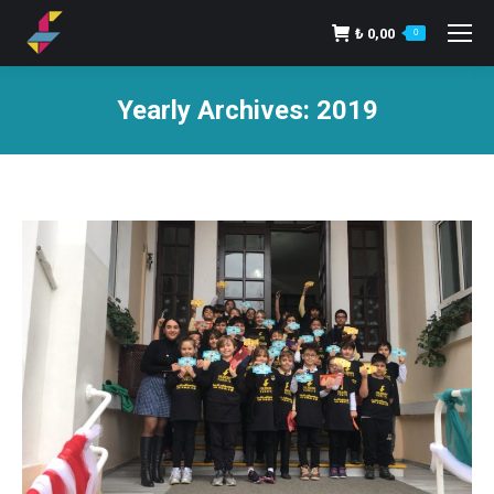
₺
0,00
0
Yearly Archives:
2019
You are here: