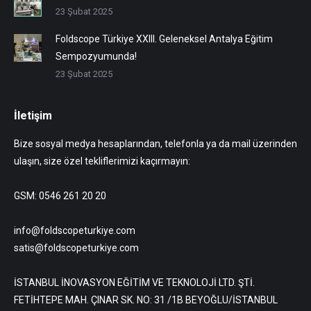
23 Şubat 2025
Foldscope Türkiye XXIII. Geleneksel Antalya Eğitim
Sempozyumunda!
23 Şubat 2025
İletişim
Bize sosyal medya hesaplarından, telefonla ya da mail üzerinden
ulaşın, size özel tekliflerimizi kaçırmayın:
GSM: 0546 261 20 20
info@foldscopeturkiye.com
satis@foldscopeturkiye.com
İSTANBUL İNOVASYON EĞİTİM VE TEKNOLOJİ LTD. ŞTİ.
FETİHTEPE MAH. ÇINAR SK. NO: 31 /1B BEYOĞLU/İSTANBUL