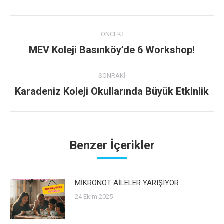
Facebook
Twitter
Pinterest
LinkedIn
WhatsApp
Post
ÖNCEKI
navigation
MEV Koleji Basınköy’de 6 Workshop!
Previous
post:
SONRAKI
Karadeniz Koleji Okullarında Büyük Etkinlik
Next
post:
Benzer İçerikler
MİKRONOT AİLELER YARIŞIYOR
24 Ekim 2025