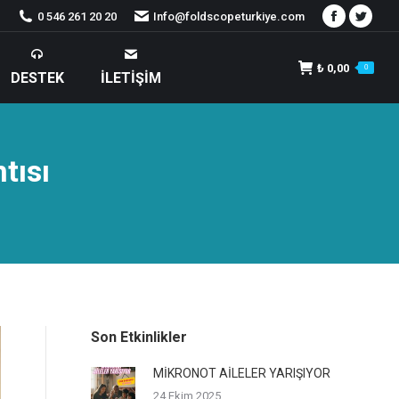
0 546 261 20 20
Info@foldscopeturkiye.com
Facebook
Twitte
₺
0,00
0
DESTEK
İLETIŞIM
tısı
Son Etkinlikler
MİKRONOT AİLELER YARIŞIYOR
24 Ekim 2025