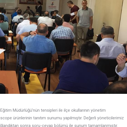
 Eğitim Müdürlüğü’nün tensipleri ile ilçe okullarının yönetim
cope ürünlerinin tanıtım sunumu yapılmıştır. Değerli yöneticilerimiz
sağlandıktan sonra soru-cevap bölümü ile sunum tamamlanmıştır.