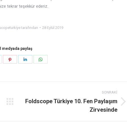
ize tekrar teşekkür ederiz.
scopeturkiye
tarafından
28 Eylül 2019
l medyada paylaş
hare
Share
Share
Share
n
on
on
on
k
witter
Pinterest
LinkedIn
WhatsApp
SONRAKI
Foldscope Türkiye 10. Fen Paylaşım
Next
Zirvesinde
post: