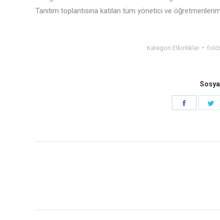
Tanıtım toplantısına katılan tüm yönetici ve öğretmenlerim
Kategori
Etkinlikler
fold
Sosya
Share
S
on
o
Faceboo
T
Post
navigation