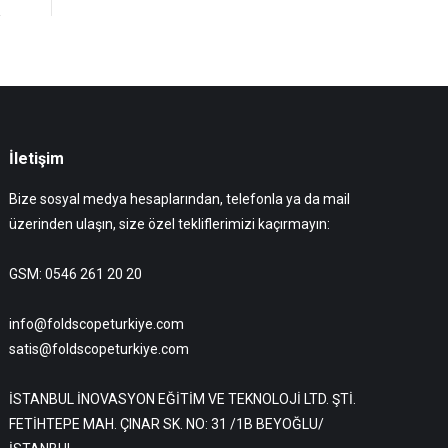
İletişim
Bize sosyal medya hesaplarından, telefonla ya da mail
üzerinden ulaşın, size özel tekliflerimizi kaçırmayın:
GSM: 0546 261 20 20
info@foldscopeturkiye.com
satis@foldscopeturkiye.com
İSTANBUL İNOVASYON EĞİTİM VE TEKNOLOJİ LTD. ŞTİ.
FETİHTEPE MAH. ÇINAR SK. NO: 31 /1B BEYOĞLU/