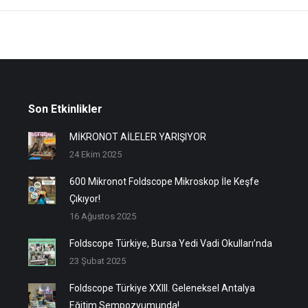
Son Etkinlikler
MİKRONOT AİLELER YARIŞIYOR
24 Ekim 2025
600 Mikronot Foldscope Mikroskop İle Keşfe
Çıkıyor!
16 Ağustos 2025
Foldscope Türkiye, Bursa Yedi Vadi Okulları’nda
23 Şubat 2025
Foldscope Türkiye XXIII. Geleneksel Antalya
Eğitim Sempozyumunda!