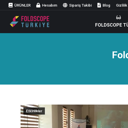
ÜRÜNLER
Hesabım
Sipariş Takibi
Blog
Gizlili
FOLDSCOPE T
Fol
Etkinlikler