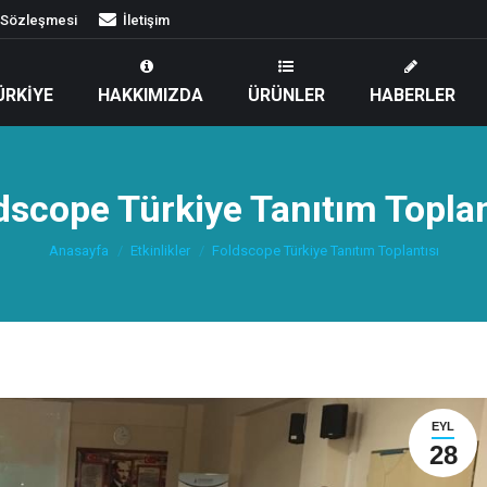
k Sözleşmesi
İletişim
ÜRKIYE
HAKKIMIZDA
ÜRÜNLER
HABERLER
dscope Türkiye Tanıtım Toplan
You are here:
Anasayfa
Etkinlikler
Foldscope Türkiye Tanıtım Toplantısı
EYL
28