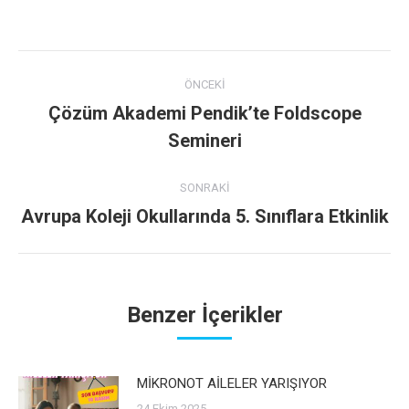
on
on
on
on
on
Facebook
Twitter
Pinterest
LinkedIn
WhatsApp
Post
ÖNCEKI
navigation
Çözüm Akademi Pendik’te Foldscope
Previous
Semineri
post:
SONRAKI
Avrupa Koleji Okullarında 5. Sınıflara Etkinlik
Next
post:
Benzer İçerikler
MİKRONOT AİLELER YARIŞIYOR
24 Ekim 2025