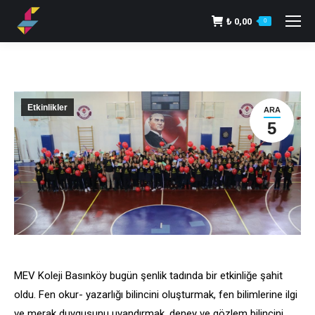
₺
0,00
0
Etkinlikler
ARA
5
MEV Koleji Basınköy bugün şenlik tadında bir etkinliğe şahit
oldu. Fen okur- yazarlığı bilincini oluşturmak, fen bilimlerine ilgi
ve merak duygusunu uyandırmak, deney ve gözlem bilincini