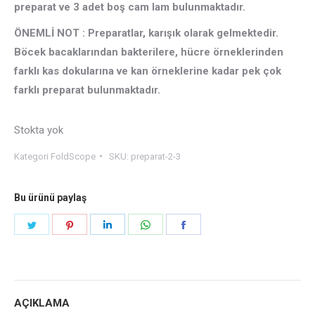
preparat ve 3 adet boş cam lam bulunmaktadır.
ÖNEMLİ NOT : Preparatlar, karışık olarak gelmektedir.
Böcek bacaklarından bakterilere, hücre örneklerinden
farklı kas dokularına ve kan örneklerine kadar pek çok
farklı preparat bulunmaktadır.
Stokta yok
Kategori
FoldScope
SKU:
preparat-2-3
Bu ürünü paylaş
Share
Share
Share
Share
Share
on
on
on
on
on
Twitter
Pinterest
LinkedIn
WhatsApp
Facebook
AÇIKLAMA