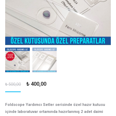
Orijinal
Şu
₺
400,00
₺
500,00
fiyat:
andaki
₺ 500,00.
fiyat:
Foldscope Yardımcı Setler serisinde özel hazır kutusu
₺ 400,00.
içinde laboratuvar ortamında hazırlanmış 2 adet daimi