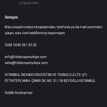
23 Şubat 2025
İletişim
Bize sosyal medya hesaplarından, telefonla ya da mail üzerinden
ulaşın, size özel tekliflerimizi kaçırmayın:
GSM: 0546 261 20 20
info@foldscopeturkiye.com
satis@foldscopeturkiye.com
İSTANBUL İNOVASYON EĞİTİM VE TEKNOLOJİ LTD. ŞTİ.
FETİHTEPE MAH. ÇINAR SK. NO: 31 /1B BEYOĞLU/İSTANBUL
Gizlilik Sözleşmesi