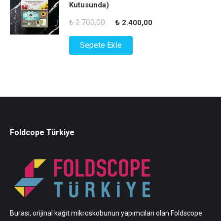
Kutusunda)
Orijinal
Şu
₺
2.700,00
₺
2.400,00
fiyat:
andaki
Sepete Ekle
₺ 2.700,00.
fiyat:
₺ 2.400,00.
Foldcope Türkiye
Burası, orijinal kağıt mikroskobunun yapımcıları olan Foldscope