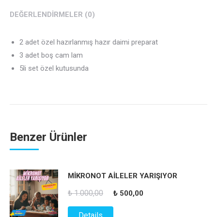
DEĞERLENDIRMELER (0)
2 adet özel hazırlanmış hazır daimi preparat
3 adet boş cam lam
5li set özel kutusunda
Benzer Ürünler
MİKRONOT AİLELER YARIŞIYOR
Orijinal
Şu
₺
1.000,00
₺
500,00
fiyat:
andaki
Details