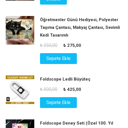
₺ 1.000,00.
fiyat:
₺ 500,00.
Öğretmenler Günü Hediyesi, Polyester
Taşıma Çantası, Makyaj Çantası, Sevimli
Kedi Tasarımlı
Orijinal
Şu
₺
350,00
₺
275,00
fiyat:
andaki
Sepete Ekle
₺ 350,00.
fiyat:
₺ 275,00.
Foldscope Ledli Büyüteç
Orijinal
Şu
₺
500,00
₺
425,00
fiyat:
andaki
Sepete Ekle
₺ 500,00.
fiyat:
₺ 425,00.
Foldscope Deney Seti (Özel 100. Yıl