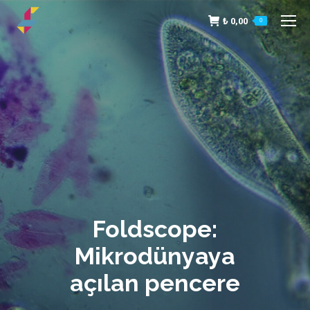
₺
0,00
0
Foldscope:
Mikrodünyaya
açılan pencere