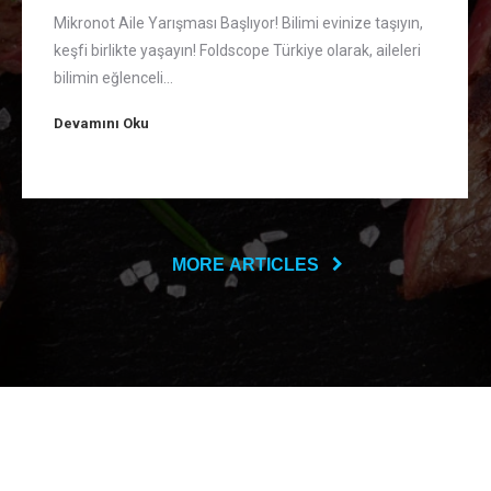
Mikronot Aile Yarışması Başlıyor! Bilimi evinize taşıyın,
keşfi birlikte yaşayın! Foldscope Türkiye olarak, aileleri
bilimin eğlenceli…
Devamını Oku
MORE ARTICLES