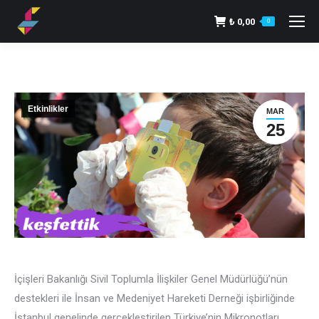
₺
0,00
0
Etkinlikler
MAR
25
İçişleri Bakanlığı Sivil Toplumla İlişkiler Genel Müdürlüğü’nün
destekleri ile İnsan ve Medeniyet Hareketi Derneği işbirliğinde
İstanbul genelinde gerçekleştirilen Türkiye’nin Mikronotları