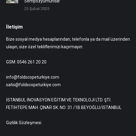
Sempozyumunda!
23 Şubat 2025
İletişim
Bize sosyal medya hesaplarından, telefonla ya da mail üzerinden
ulaşın, size özel tekliflerimizi kaçırmayın:
GSM: 0546 261 20 20
info@foldscopeturkiye.com
satis@foldscopeturkiye.com
İSTANBUL İNOVASYON EĞİTİM VE TEKNOLOJİ LTD. ŞTİ.
FETİHTEPE MAH. ÇINAR SK. NO: 31 /1B BEYOĞLU/İSTANBUL
Gizlilik Sözleşmesi