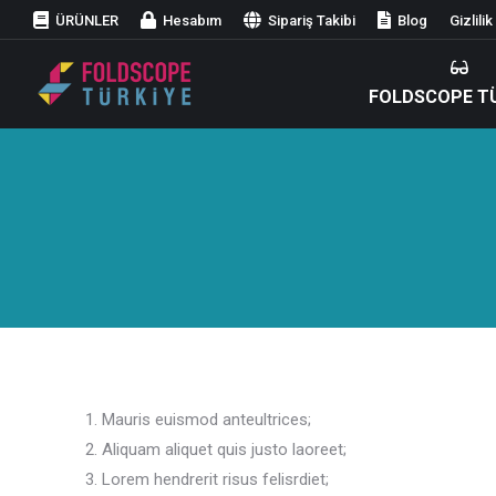
ÜRÜNLER
Hesabım
Sipariş Takibi
Blog
Gizlili
FOLDSCOPE T
Mauris euismod anteultrices;
Aliquam aliquet quis justo laoreet;
Lorem hendrerit risus felisrdiet;