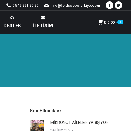
0 546 261 20 20
Info@foldscopeturkiye.com
Facebook
Twitte
₺
0,00
0
DESTEK
İLETIŞIM
Son Etkinlikler
MİKRONOT AİLELER YARIŞIYOR
24 Ekim 2025