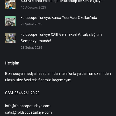
600 Mikronot Foldscope Mikroskop İle Keşfe Çıkıyor!
16 Ağustos 2025
Foldscope Türkiye, Bursa Yedi Vadi Okulları’nda
23 Şubat 2025
Foldscope Türkiye XXIII. Geleneksel Antalya Eğitim
Sempozyumunda!
23 Şubat 2025
İletişim
Bize sosyal medya hesaplarından, telefonla ya da mail üzerinden
ulaşın, size özel tekliflerimizi kaçırmayın:
GSM: 0546 261 20 20
info@foldscopeturkiye.com
satis@foldscopeturkiye.com