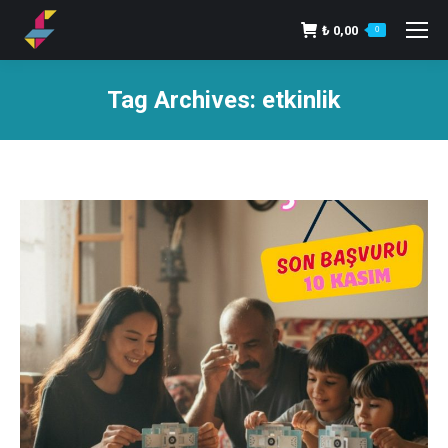
₺
0,00
0
Tag Archives:
etkinlik
You are here: